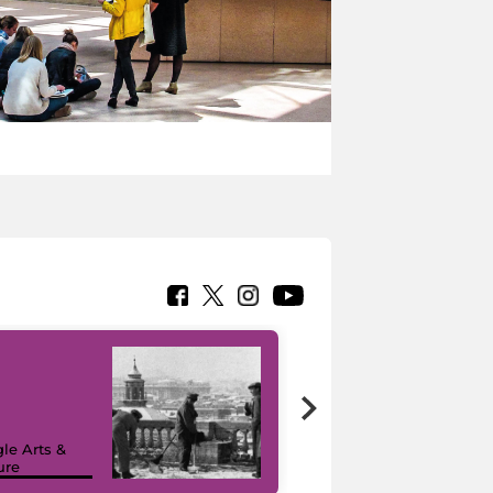
le Arts &
ure
I like MiC