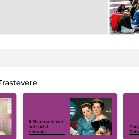
rastevere
Il Sistema Musei
sui social
Goog
network
Cult