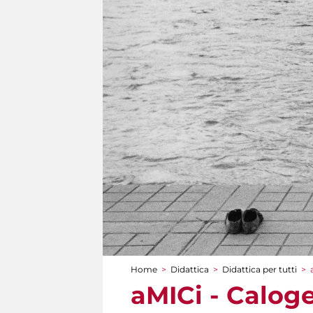
Home
>
Didattica
>
Didattica per tutti
>
Tu sei qui
aMICi - Calog