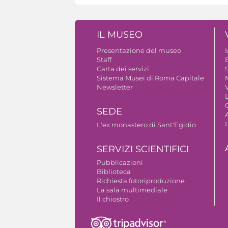
IL MUSEO
Presentazione del museo
Staff
B
Carta dei servizi
S
Sistema Musei di Roma Capitale
Newsletter
V
SEDE
A
L'ex monastero di Sant'Egidio
SERVIZI SCIENTIFICI
Pubblicazioni
Biblioteca
Richiesta fotoriproduzione
La sala multimediale
Il chiostro
Autorizzazione riprese fotografiche