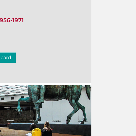
1956-1971
 card