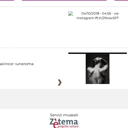
eiincomuneroma
Servizi museali