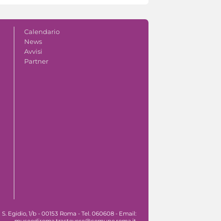
Calendario
News
Avvisi
Partner
. Egidio, 1/b - 00153 Roma - Tel. 060608 - Email:
museodiroma.trastevere@comune.roma.it