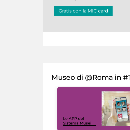
Gratis con la MIC card
Museo di @Roma in #T
Le APP del
Sistema Musei