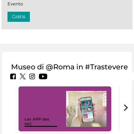
Evento
Gratis
Museo di @Roma in #Trastevere
Les APP des
Les
MiC
rés