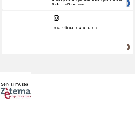
#MuseoBarracco
museiincomuneroma
Servizi museali