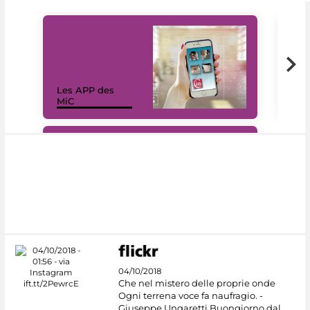
Les APP des
Les
MiC
rés
#DiscoverMiC
04/10/2018
Che nel mistero delle proprie onde
Ogni terrena voce fa naufragio. -
Giuseppe Ungaretti Buongiorno dal