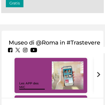
Gratis
Museo di @Roma in #Trastevere
Les APP des
Les
MiC
rés