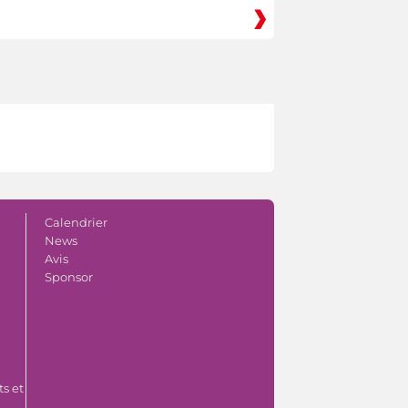
Calendrier
News
Avis
Sponsor
s et