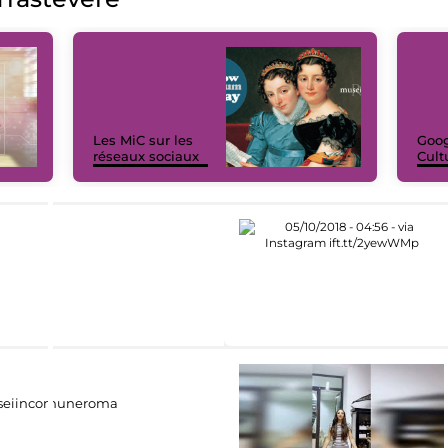
Les MiC sur les
Goog
réseaux sociaux
Cult
eiincomuneroma