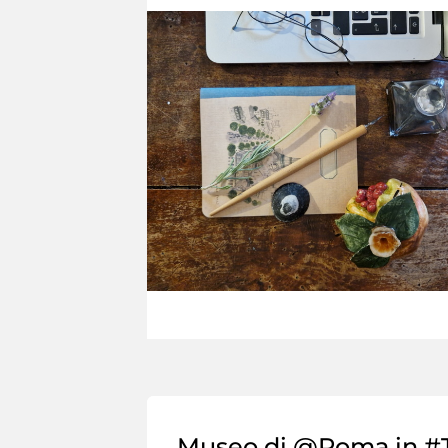
Museo di @Roma in #T