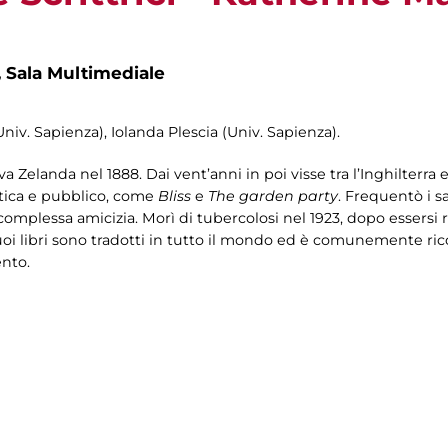
,
Sala Multimediale
niv. Sapienza), Iolanda Plescia (Univ. Sapienza).
Zelanda nel 1888. Dai vent’anni in poi visse tra l’Inghilterra 
itica e pubblico, come
Bliss
e
The garden party
. Frequentò i s
complessa amicizia. Morì di tubercolosi nel 1923, dopo essersi rit
suoi libri sono tradotti in tutto il mondo ed è comunemente r
ento.