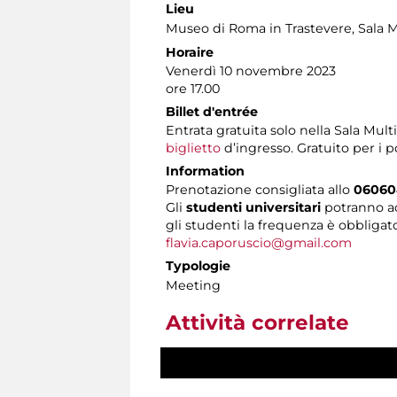
Lieu
Museo di Roma in Trastevere
, Sala 
Horaire
Venerdì 10 novembre 2023
ore 17.00
Billet d'entrée
Entrata gratuita solo nella Sala Mul
biglietto
d’ingresso. Gratuito per i p
Information
Prenotazione consigliata allo
0606
Gli
studenti universitari
potranno ac
gli studenti la frequenza è obbligato
flavia.caporuscio@gmail.com
Typologie
Meeting
Attività correlate