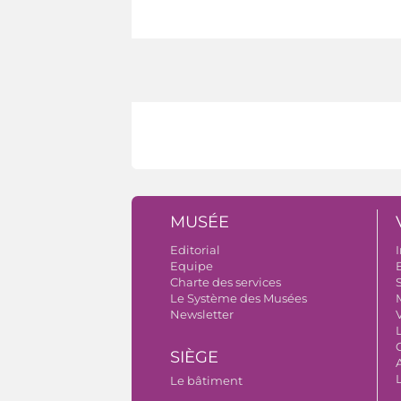
MUSÉE
Editorial
I
Equipe
B
Charte des services
S
Le Système des Musées
Newsletter
V
SIÈGE
A
Le bâtiment