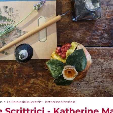
us
>
Le Parole delle Scrittrici - Katherine Mansfield
e Scrittrici - Katherine M