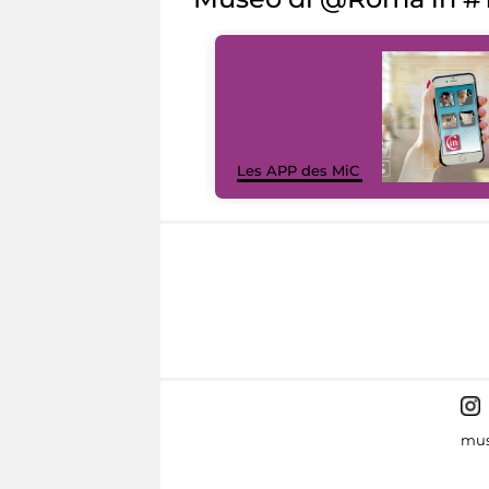
Les APP des MiC
mus