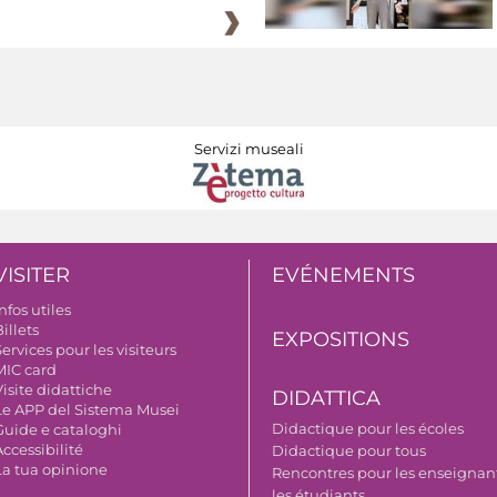
Servizi museali
VISITER
EVÉNEMENTS
nfos utiles
illets
EXPOSITIONS
ervices pour les visiteurs
MIC card
isite didattiche
DIDATTICA
Le APP del Sistema Musei
Didactique pour les écoles
Guide e cataloghi
ccessibilité
Didactique pour tous
La tua opinione
Rencontres pour les enseignant
les étudiants