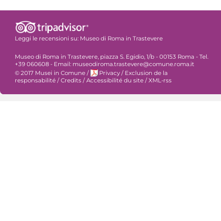
Leggi le recensioni su:
Museo di Roma in Trastevere
Museo di Roma in Trastevere, piazza S. Egidio, 1/b - 00153 Roma - Tel.
+39 060608 - Email: museodiroma.trastevere@comune.roma.it
© 2017 Musei in Comune
/
Privacy
/
Exclusion de la
responsabilité
/
Credits
/
Accessibilité du site
/
XML-rss