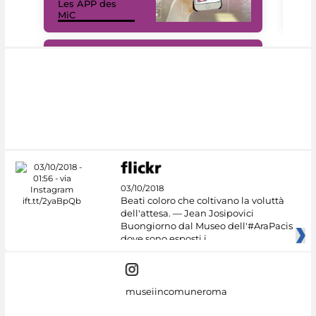
Les APP des
Les
MiC
rés
#DiscoverMiC
03/10/2018
Beati coloro che coltivano la voluttà
dell'attesa. — Jean Josipovici
Buongiorno dal Museo dell'#AraPacis
dove sono esposti i
museiincomuneroma