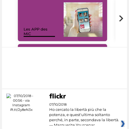
Les APP des
Les
MiC
rés
#DiscoverMiC
07/10/2018
Ho cercato la libertà più che la
potenza, e quest'ultima soltanto
perché, in parte, secondava la libertà.
— Marguerite Yourcenar