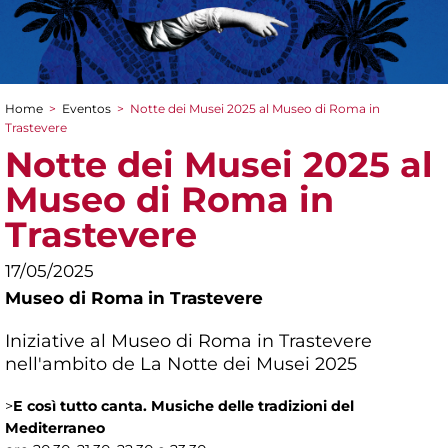
Home
>
Eventos
>
Notte dei Musei 2025 al Museo di Roma in
You are here
Trastevere
Notte dei Musei 2025 al
Museo di Roma in
Trastevere
17/05/2025
Museo di Roma in Trastevere
Iniziative al Museo di Roma in Trastevere
nell'ambito de La Notte dei Musei 2025
>
E così tutto canta. Musiche delle tradizioni del
Mediterraneo