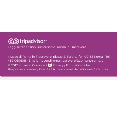
Leggi le recensioni su:
Museo di Roma in Trastevere
Museo di Roma in Trastevere, piazza S. Egidio, 1/b - 00153 Roma - Tel.
+39 060608 - Email: museodiroma.trastevere@comune.roma.it
© 2017 Musei in Comune
/
Privacy
/
Exclusiòn de las
Responsabilidades
/
Credits
/
Accesibilidad del sitio web
/
XML-rss