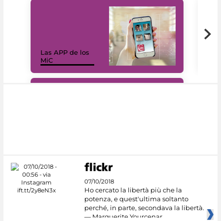
Las APP de los
I Mi
MiC
net
#DiscoverMiC
07/10/2018
Ho cercato la libertà più che la
potenza, e quest'ultima soltanto
perché, in parte, secondava la libertà.
— Marguerite Yourcenar