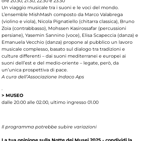
ore 20.30, 21.30, 22.30 e 23.30
Un viaggio musicale tra i suoni e le voci del mondo.
L’ensemble MishMash composto da Marco Valabrega
(violino e viola), Nicola Pignatiello (chitarra classica), Bruno
Zoia (contrabbasso), Mohssen Kasirossafar (percussioni
persiane), Yasemin Sannino (voce), Elisa Scapeccia (danza) e
Emanuela Vecchio (danza) propone al pubblico un lavoro
musicale complesso, basato sul dialogo tra tradizioni e
culture differenti – dai suoni mediterranei e europei ai
suoni dell’est e del medio-oriente – legate, però, da
un’unica prospettiva di pace.
A cura dell’Associazione Indaco Aps
.
>
MUSEO
dalle 20.00 alle 02.00, ultimo ingresso 01.00
Il programma potrebbe subire variazioni
La tua opinione sulla Notte dei Musei 2025 - condividi la