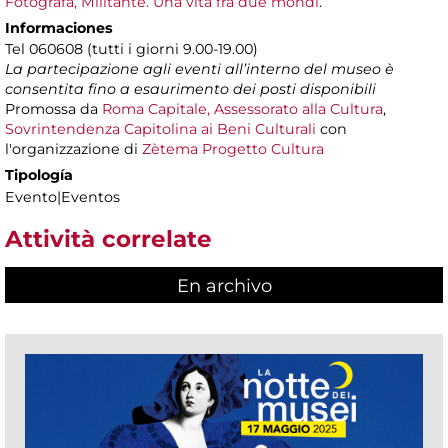
Fotografa, Militante. Una vita fra due mondi
.
Informaciones
Tel 060608 (tutti i giorni 9.00-19.00)
La partecipazione agli eventi all’interno del museo è
consentita fino a esaurimento dei posti disponibili
Promossa da
Roma Capitale, Assessorato alla Cultura
,
Sovrintendenza Capitolina ai Beni Culturali
con
l'organizzazione di
Zètema Progetto Cultura
Tipología
Evento|Eventos
Attività correlate
En archivo