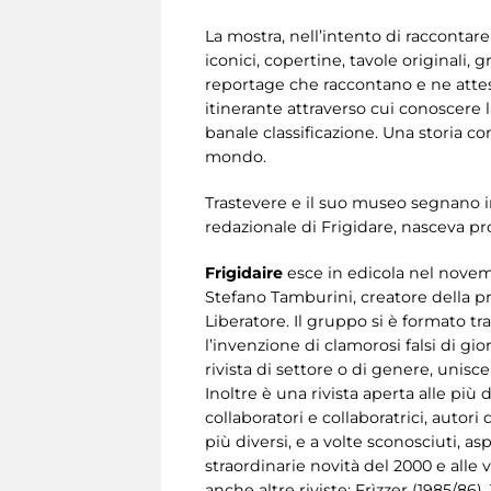
La mostra, nell’intento di raccontare
iconici, copertine, tavole originali, g
reportage che raccontano e ne attes
itinerante attraverso cui conoscere 
banale classificazione. Una storia c
mondo.
Trastevere e il suo museo segnano ino
redazionale di Frigidare, nasceva pro
Frigidaire
esce in edicola nel novemb
Stefano Tamburini, creatore della pr
Liberatore. Il gruppo si è formato tra
l’invenzione di clamorosi falsi di gior
rivista di settore o di genere, unisce
Inoltre è una rivista aperta alle più
collaboratori e collaboratrici, autori 
più diversi, e a volte sconosciuti, asp
straordinarie novità del 2000 e all
anche altre riviste: Frìzzer (1985/86