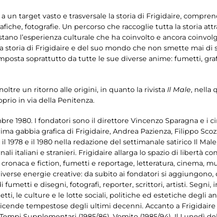
 a un target vasto e trasversale la storia di Frigidaire, compre
rafiche, fotografie. Un percorso che raccoglie tutta la storia attra
tano l’esperienza culturale che ha coinvolto e ancora coinvol
la storia di Frigidaire e del suo mondo che non smette mai di 
omposta soprattutto da tutte le sue diverse anime: fumetti, gr
ltre un ritorno alle origini, in quanto la rivista
Il Male
, nella
prio in via della Penitenza.
re 1980. I fondatori sono il direttore Vincenzo Sparagna e i c
ima gabbia grafica di Frigidaire, Andrea Pazienza, Filippo Scoz
 il 1978 e il 1980 nella redazione del settimanale satirico Il Male
nali italiani e stranieri. Frigidaire allarga lo spazio di libertà 
 cronaca e fiction, fumetti e reportage, letteratura, cinema, musi
 diverse energie creative: da subito ai fondatori si aggiungono, 
di fumetti e disegni, fotografi, reporter, scrittori, artisti. Segn
etti, le culture e le lotte sociali, politiche ed estetiche degli ann
e vicende tempestose degli ultimi decenni. Accanto a Frigidair
), Tempi Supplementari (1985/86), Vomito (1985/94), Il Lunedì de