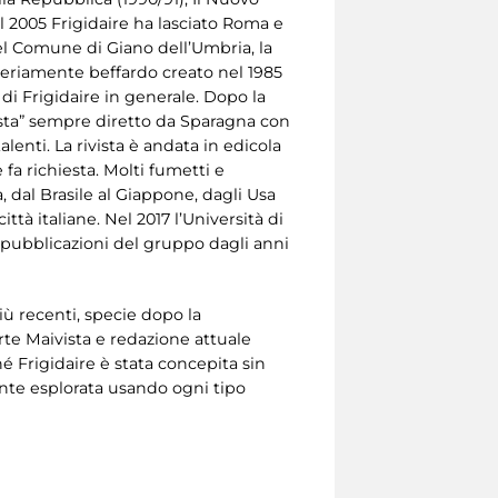
el 2005 Frigidaire ha lasciato Roma e
el Comune di Giano dell’Umbria, la
 seriamente beffardo creato nel 1985
di Frigidaire in generale. Dopo la
vista” sempre diretto da Sparagna con
alenti. La rivista è andata in edicola
 fa richiesta. Molti fumetti e
a, dal Brasile al Giappone, dagli Usa
ttà italiane. Nel 2017 l’Università di
le pubblicazioni del gruppo dagli anni
iù recenti, specie dopo la
rte Maivista e redazione attuale
hé Frigidaire è stata concepita sin
nte esplorata usando ogni tipo