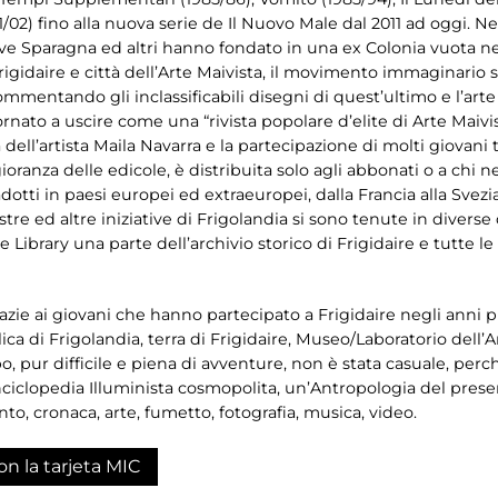
1/02) fino alla nuova serie de Il Nuovo Male dal 2011 ad oggi. N
dove Sparagna ed altri hanno fondato in una ex Colonia vuota n
Frigidaire e città dell’Arte Maivista, il movimento immaginario
mmentando gli inclassificabili disegni di quest’ultimo e l’arte 
 tornato a uscire come una “rivista popolare d’elite di Arte Mai
a dell’artista Maila Navarra e la partecipazione di molti giovani t
gioranza delle edicole, è distribuita solo agli abbonati o a chi ne
adotti in paesi europei ed extraeuropei, dalla Francia alla Svezi
tre ed altre iniziative di Frigolandia si sono tenute in diverse ci
 Library una parte dell’archivio storico di Frigidaire e tutte 
azie ai giovani che hanno partecipato a Frigidaire negli anni p
a di Frigolandia, terra di Frigidaire, Museo/Laboratorio dell’A
o, pur difficile e piena di avventure, non è stata casuale, perc
iclopedia Illuminista cosmopolita, un’Antropologia del prese
to, cronaca, arte, fumetto, fotografia, musica, video.
on la tarjeta MIC