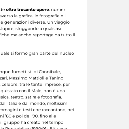
nde
oltre trecento opere
: numeri
verso la grafica, le fotografie e i
ge generazioni diverse. Un viaggio
stupire, sfuggendo a qualsiasi
afiche ma anche reportage da tutto il
 quale si formò gran parte del nucleo
inque fumettisti di Cannibale,
zari, Massimo Mattioli e Tanino
, celebre, tra le tante imprese, per
conquistato con il Male, non è una
ca, teatro, satira e fotografia.
dall’Italia e dal mondo, moltissimi
i, immagini e testi che raccontano, nei
i ’80 e poi dei ’90, fino alle
e il gruppo ha creato nel tempo
lla Repubblica (1990/91), Il Nuovo