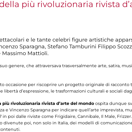
ella più rivoluzionaria rivista 
tacolari e le tante celebri figure artistiche appars
Vincenzo Sparagna, Stefano Tamburini Filippo Scoz
e Massimo Mattioli.
o genere, che attraversava trasversalmente arte, satira, musica, 
to occasione per riscoprire un progetto originale di racconto 
e libertà d’espressione, le trasformazioni culturali e sociali dagl
più rivoluzionaria rivista d’arte del mondo
ospita dunque sv
a e Vincenzo Sparagna per indicare quell’arte imprevista, multi
 in poi dalle riviste come Frigidaire, Cannibale, Il Male, Frìzzer.
divenute poi, non solo in Italia, dei modelli di comunicazione a
 contenuti.