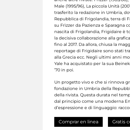
Male (1995/96), La piccola Unità (200
trasferito la redazione in Umbria, 
Repubblica di Frigolandia, terra di 
su Frìzzer da Pazienza e Sparagna co
nascita di Frigolandia, Frigidaire è
la decisiva collaborazione alla grafic
fino al 2017. Da allora, chiusa la mag
reportage di Frigidaire sono stati tr
alla Grecia ecc. Negli ultimi anni mos
Yale ha acquistato per la sua Beineke
’70 in poi.
Un progetto vivo e che si rinnova gr
fondazione in Umbria della Repubblic
della rivista. Questa durata nel temp
dal principio come una moderna Enc
d’espressione e di linguaggio: raccon
Comprar en linea
Gratis c