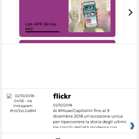
Las APP de los
I Mi
MiC
net
#DiscoverMiC
02/10/2018
Ai #MuseiCapitolini fino al 9
dicembre 2018 un’occasione unica
per ripercorrere la storia degli ultimi
tre concili dell’età moderna con