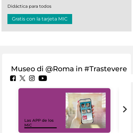
Didáctica para todos
Gratis con la tarjeta MIC
Museo di @Roma in #Trastevere
Las APP de los
I Mi
MiC
net