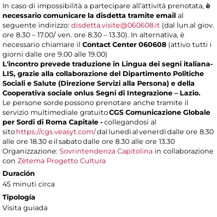
In caso di impossibilità a partecipare all’attività prenotata,
è
necessario comunicare la disdetta tramite email
al
seguente indirizzo:
disdetta.visite@060608.it
(dal lun.al giov.
ore 8.30 – 17.00/ ven. ore 8.30 – 13.30). In alternativa, è
necessario chiamare il
Contact Center 060608
(attivo tutti i
giorni dalle ore 9.00 alle 19.00)
L'incontro prevede traduzione in Lingua dei segni italiana-
LIS, grazie alla collaborazione del Dipartimento Politiche
Sociali e Salute (Direzione Servizi alla Persona) e della
Cooperativa sociale onlus Segni di Integrazione – Lazio.
Le persone sorde possono prenotare anche tramite il
servizio multimediale gratuito
CGS Comunicazione Globale
per Sordi di Roma Capitale -
collegandosi al
sito
https://cgs.veasyt.com/
dal lunedì al venerdì dalle ore 8.30
alle ore 18.30 e il sabato dalle ore 8.30 alle ore 13.30
Organizzazione:
Sovrintendenza Capitolina
in collaborazione
con
Zètema Progetto Cultura
Duración
45 minuti circa
Tipología
Visita guiada