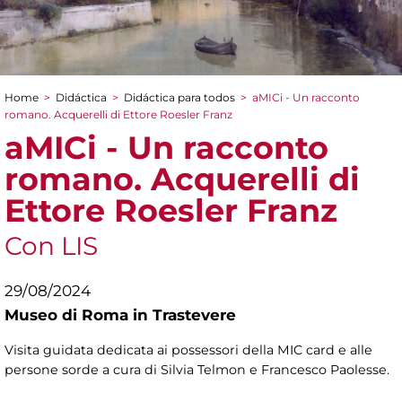
Home
>
Didáctica
>
Didáctica para todos
>
aMICi - Un racconto
You are here
romano. Acquerelli di Ettore Roesler Franz
aMICi - Un racconto
romano. Acquerelli di
Ettore Roesler Franz
Con LIS
29/08/2024
Museo di Roma in Trastevere
Visita guidata dedicata ai possessori della MIC card e alle
persone sorde a cura di Silvia Telmon e Francesco Paolesse.