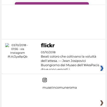
#DiscoverMiC
03/10/2018
Beati coloro che coltivano la voluttà
dell'attesa. — Jean Josipovici
Buongiorno dal Museo dell'#AraPacis
dove sono esposti i
museiincomuneroma