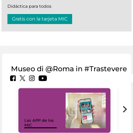
Didáctica para todos
Gratis con la tarjeta MIC
Museo di @Roma in #Trastevere
Las APP de los
I Mi
MiC
net