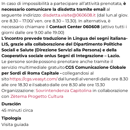
In caso di impossibilità a partecipare all’attività prenotata,
è
necessario comunicare la disdetta tramite email
al
seguente indirizzo:
disdetta.visite@060608.it
(dal lun.al giov.
ore 8.30 – 17.00/ ven. ore 8.30 – 13.30). In alternativa, è
necessario chiamare il
Contact Center 060608
(attivo tutti i
giorni dalle ore 9.00 alle 19.00)
L'incontro prevede traduzione in Lingua dei segni italiana-
LIS, grazie alla collaborazione del Dipartimento Politiche
Sociali e Salute (Direzione Servizi alla Persona) e della
Cooperativa sociale onlus Segni di Integrazione – Lazio.
Le persone sorde possono prenotare anche tramite il
servizio multimediale gratuito
CGS Comunicazione Globale
per Sordi di Roma Capitale -
collegandosi al
sito
https://cgs.veasyt.com/
dal lunedì al venerdì dalle ore 8.30
alle ore 18.30 e il sabato dalle ore 8.30 alle ore 13.30
Organizzazione:
Sovrintendenza Capitolina
in collaborazione
con
Zètema Progetto Cultura
Duración
45 minuti circa
Tipología
Visita guiada