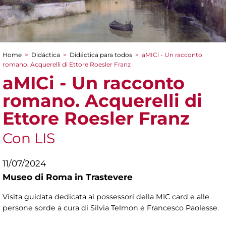
Home
>
Didáctica
>
Didáctica para todos
>
aMICi - Un racconto
You are here
romano. Acquerelli di Ettore Roesler Franz
aMICi - Un racconto
romano. Acquerelli di
Ettore Roesler Franz
Con LIS
11/07/2024
Museo di Roma in Trastevere
Visita guidata dedicata ai possessori della MIC card e alle
persone sorde a cura di Silvia Telmon e Francesco Paolesse.