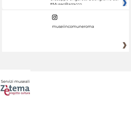
#MuseoBarracco
museiincomuneroma
Servizi museali