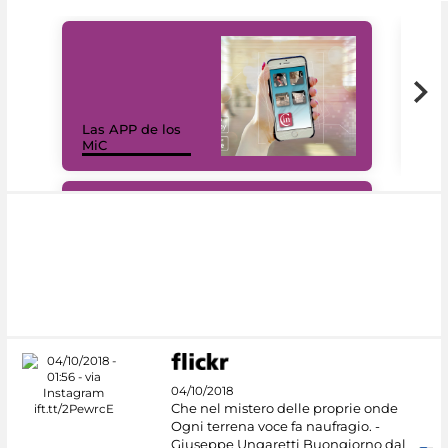
Las APP de los
I Mi
MiC
net
#DiscoverMiC
04/10/2018
Che nel mistero delle proprie onde
Ogni terrena voce fa naufragio. -
Giuseppe Ungaretti Buongiorno dal