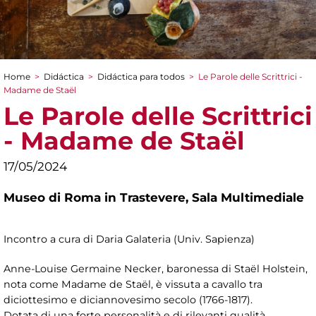
Home
>
Didáctica
>
Didáctica para todos
>
Le Parole delle Scrittrici -
You are here
Madame de Staël
Le Parole delle Scrittrici
- Madame de Staël
17/05/2024
Museo di Roma in Trastevere,
Sala Multimediale
Incontro a cura di Daria Galateria (Univ. Sapienza)
Anne-Louise Germaine Necker, baronessa di Staël Holstein,
nota come Madame de Staël, è vissuta a cavallo tra
diciottesimo e diciannovesimo secolo (1766-1817).
Dotata di una forte personalità e di rilevanti qualità