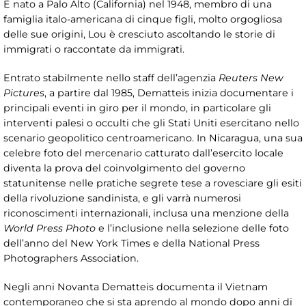
È nato a Palo Alto (California) nel 1948, membro di una
famiglia italo-americana di cinque figli, molto orgogliosa
delle sue origini, Lou è cresciuto ascoltando le storie di
immigrati o raccontate da immigrati.
Entrato stabilmente nello staff dell’agenzia
Reuters New
Pictures
, a partire dal 1985, Dematteis inizia documentare i
principali eventi in giro per il mondo, in particolare gli
interventi palesi o occulti che gli Stati Uniti esercitano nello
scenario geopolitico centroamericano. In Nicaragua, una sua
celebre foto del mercenario catturato dall’esercito locale
diventa la prova del coinvolgimento del governo
statunitense nelle pratiche segrete tese a rovesciare gli esiti
della rivoluzione sandinista, e gli varrà numerosi
riconoscimenti internazionali, inclusa una menzione della
World Press Photo
e l’inclusione nella selezione delle foto
dell’anno del New York Times e della National Press
Photographers Association.
Negli anni Novanta Dematteis documenta il Vietnam
contemporaneo che si sta aprendo al mondo dopo anni di