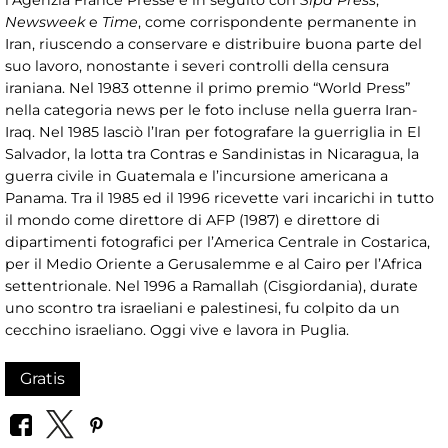
l’Agenzia France Presse e in seguito con
Sipa Press
,
Newsweek
e
Time
, come corrispondente permanente in
Iran, riuscendo a conservare e distribuire buona parte del
suo lavoro, nonostante i severi controlli della censura
iraniana. Nel 1983 ottenne il primo premio “World Press”
nella categoria news per le foto incluse nella guerra Iran-
Iraq. Nel 1985 lasciò l’Iran per fotografare la guerriglia in El
Salvador, la lotta tra Contras e Sandinistas in Nicaragua, la
guerra civile in Guatemala e l’incursione americana a
Panama. Tra il 1985 ed il 1996 ricevette vari incarichi in tutto
il mondo come direttore di AFP (1987) e direttore di
dipartimenti fotografici per l’America Centrale in Costarica,
per il Medio Oriente a Gerusalemme e al Cairo per l’Africa
settentrionale. Nel 1996 a Ramallah (Cisgiordania), durate
uno scontro tra israeliani e palestinesi, fu colpito da un
cecchino israeliano. Oggi vive e lavora in Puglia.
Gratis