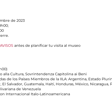
embre de 2023
0h00;
h00
erre.
AVISOS
antes de planificar tu visita al museo
9h00)
 alla Cultura, Sovrintendenza Capitolina ai Beni
s de los Países Miembros de la IILA: Argentina, Estado Plurinac
, El Salvador, Guatemala, Haití, Honduras, México, Nicaragua,
livariana de Venezuela
ion Internacional Italo-Latinoamericana