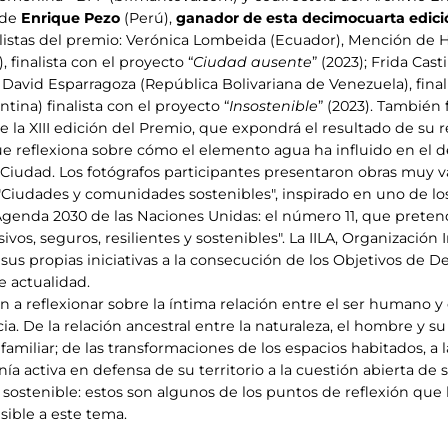
 de
Enrique Pezo
(Perú),
ganador de esta decimocuarta edición,
inalistas del premio: Verónica Lombeida (Ecuador), Mención de 
, finalista con el proyecto “
Ciudad ausente
” (2023); Frida Cast
is David Esparragoza (República Bolivariana de Venezuela), final
tina) finalista con el proyecto “
Insostenible
” (2023). También
e la XIII edición del Premio, que expondrá el resultado de su
que reflexiona sobre cómo el elemento agua ha influido en el de
 Ciudad. Los fotógrafos participantes presentaron obras muy v
Ciudades y comunidades sostenibles", inspirado en uno de los
genda 2030 de las Naciones Unidas: el número 11, que pretend
os, seguros, resilientes y sostenibles". La IILA, Organizació
us propias iniciativas a la consecución de los Objetivos de Des
e actualidad.
n a reflexionar sobre la íntima relación entre el ser humano y e
. De la relación ancestral entre la naturaleza, el hombre y su 
familiar; de las transformaciones de los espacios habitados, a
nía activa en defensa de su territorio a la cuestión abierta d
 sostenible: estos son algunos de los puntos de reflexión que 
sible a este tema.