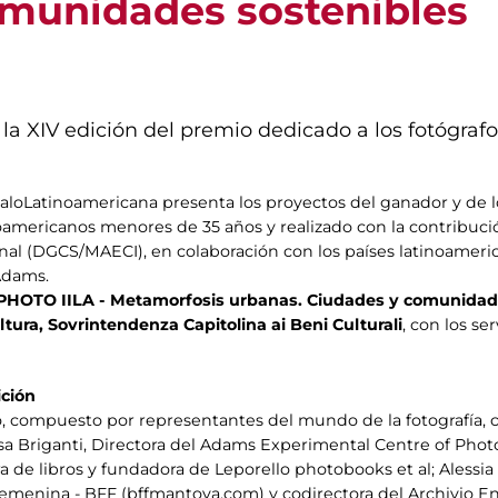
munidades sostenibles
la XIV edición del premio dedicado a los fotógra
taloLatinoamericana presenta los proyectos del ganador y de lo
inoamericanos menores de 35 años y realizado con la contribuci
nal (DGCS/MAECI), en colaboración con los países latinoameric
Adams.
PHOTO IILA - Metamorfosis urbanas. Ciudades y comunidad
tura, Sovrintendenza Capitolina ai Beni Culturali
, con los s
ición
do, compuesto por representantes del mundo de la fotografía, co
isa Briganti, Directora del Adams Experimental Centre of Phot
 de libros y fundadora de Leporello photobooks et al; Alessia Lo
Femenina - BFF (bffmantova.com) y codirectora del Archivio E