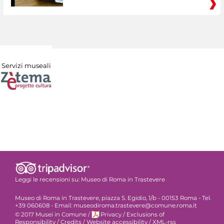
Servizi museali
Leggi le recensioni su:
Museo di Roma in Trastevere
Museo di Roma in Trastevere, piazza S. Egidio, 1/b - 00153 Roma - Tel.
+39 060608 - Email: museodiroma.trastevere@comune.roma.it
© 2017 Musei in Comune
/
Privacy
/
Exclusions of
Responsibility
/
Credits
/
Website accessibility
/
XML-rss