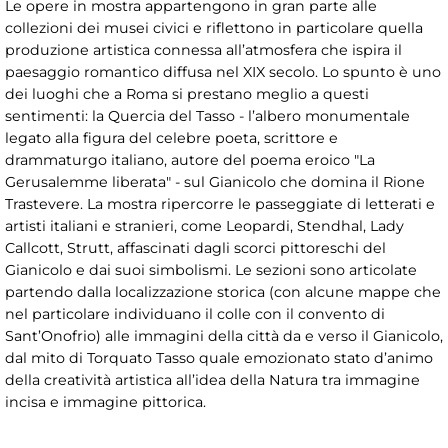
Le opere in mostra appartengono in gran parte alle
collezioni dei musei civici e riflettono in particolare quella
produzione artistica connessa all’atmosfera che ispira il
paesaggio romantico diffusa nel XIX secolo. Lo spunto è uno
dei luoghi che a Roma si prestano meglio a questi
sentimenti: la Quercia del Tasso - l’albero monumentale
legato alla figura del celebre poeta, scrittore e
drammaturgo italiano, autore del poema eroico "La
Gerusalemme liberata" - sul Gianicolo che domina il Rione
Trastevere. La mostra ripercorre le passeggiate di letterati e
artisti italiani e stranieri, come Leopardi, Stendhal, Lady
Callcott, Strutt, affascinati dagli scorci pittoreschi del
Gianicolo e dai suoi simbolismi. Le sezioni sono articolate
partendo dalla localizzazione storica (con alcune mappe che
nel particolare individuano il colle con il convento di
Sant’Onofrio) alle immagini della città da e verso il Gianicolo,
dal mito di Torquato Tasso quale emozionato stato d’animo
della creatività artistica all’idea della Natura tra immagine
incisa e immagine pittorica.