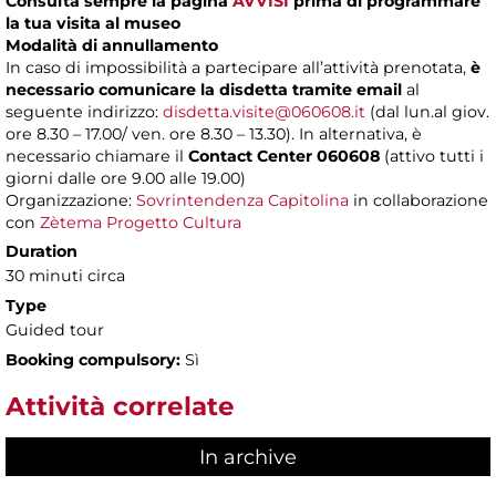
Consulta sempre la pagina
AVVISI
prima di programmare
la tua visita al museo
Modalità di annullamento
In caso di impossibilità a partecipare all’attività prenotata,
è
necessario comunicare la disdetta tramite email
al
seguente indirizzo:
disdetta.visite@060608.it
(dal lun.al giov.
ore 8.30 – 17.00/ ven. ore 8.30 – 13.30). In alternativa, è
necessario chiamare il
Contact Center 060608
(attivo tutti i
giorni dalle ore 9.00 alle 19.00)
Organizzazione:
Sovrintendenza Capitolina
in collaborazione
con
Zètema Progetto Cultura
Duration
30 minuti circa
Type
Guided tour
Booking compulsory:
Sì
Attività correlate
In archive