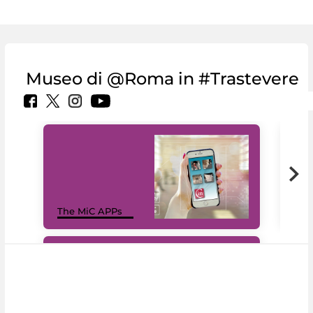
Museo di @Roma in #Trastevere
MiC
The MiC APPs
net