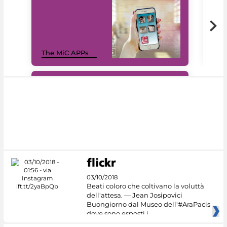
MiC
The MiC APPs
net
#DiscoverMiC
03/10/2018
Beati coloro che coltivano la voluttà
dell'attesa. — Jean Josipovici
Buongiorno dal Museo dell'#AraPacis
dove sono esposti i