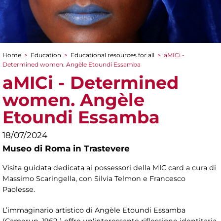
Home
>
Education
>
Educational resources for all
>
aMICi -
You are here
Determined women. Angèle Etoundi Essamba
aMICi - Determined
women. Angèle
Etoundi Essamba
18/07/2024
Museo di Roma in Trastevere
Visita guidata dedicata ai possessori della MIC card a cura di
Massimo Scaringella, con Silvia Telmon e Francesco
Paolesse.
L’immaginario artistico di Angèle Etoundi Essamba