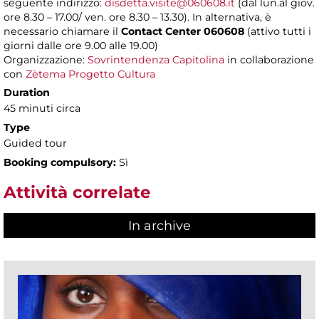
seguente indirizzo:
disdetta.visite@060608.it
(dal lun.al giov.
ore 8.30 – 17.00/ ven. ore 8.30 – 13.30). In alternativa, è
necessario chiamare il
Contact Center 060608
(attivo tutti i
giorni dalle ore 9.00 alle 19.00)
Organizzazione:
Sovrintendenza Capitolina
in collaborazione
con
Zètema Progetto Cultura
Duration
45 minuti circa
Type
Guided tour
Booking compulsory:
Sì
Attività correlate
In archive