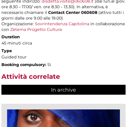
seguente indirizzo:
disdetta.visite@060608.it
(dal lun.al giov.
ore 8.30 – 17.00/ ven. ore 8.30 – 13.30). In alternativa, è
necessario chiamare il
Contact Center 060608
(attivo tutti i
giorni dalle ore 9.00 alle 19.00)
Organizzazione:
Sovrintendenza Capitolina
in collaborazione
con
Zètema Progetto Cultura
Duration
45 minuti circa
Type
Guided tour
Booking compulsory:
Sì
Attività correlate
In archive