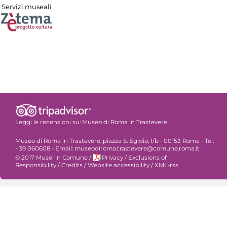
Servizi museali
Leggi le recensioni su:
Museo di Roma in Trastevere
Museo di Roma in Trastevere, piazza S. Egidio, 1/b - 00153 Roma - Tel.
+39 060608 - Email: museodiroma.trastevere@comune.roma.it
© 2017 Musei in Comune
/
Privacy
/
Exclusions of
Responsibility
/
Credits
/
Website accessibility
/
XML-rss