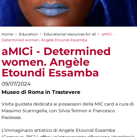
Home
>
Education
>
Educational resources for all
>
aMICi -
You are here
Determined women. Angèle Etoundi Essamba
aMICi - Determined
women. Angèle
Etoundi Essamba
09/07/2024
Museo di Roma in Trastevere
Visita guidata dedicata ai possessori della MIC card a cura di
Massimo Scaringella, con Silvia Telmon e Francesco
Paolesse.
L’immaginario artistico di Angèle Etoundi Essamba