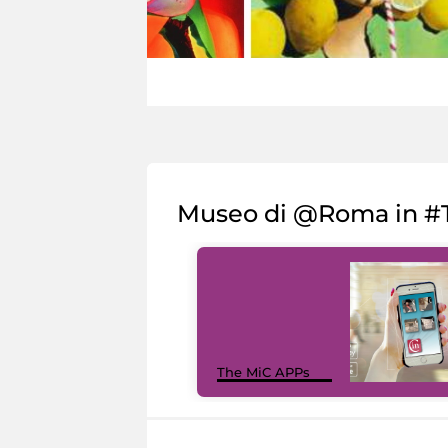
Museo di @Roma in #T
The MiC APPs