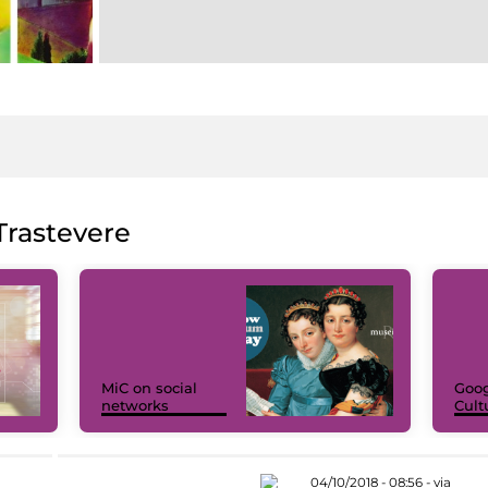
rastevere
MiC on social
Goog
networks
Cult