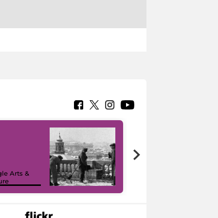
le Arts &
ure
I like MiC