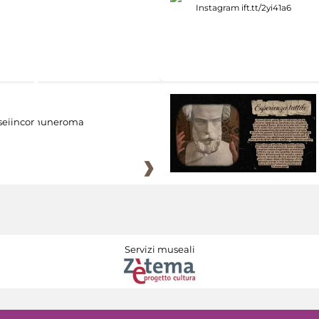
eiincomuneroma
Servizi museali