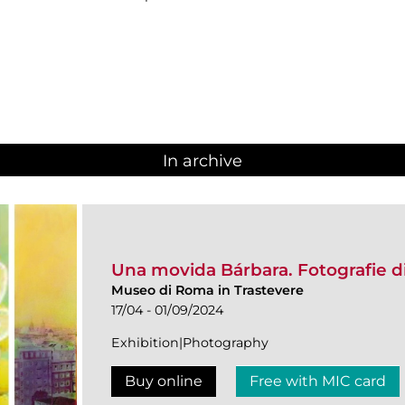
In archive
Una movida Bárbara. Fotografie d
Museo di Roma in Trastevere
17/04 - 01/09/2024
Exhibition|Photography
Buy online
Free with MIC card