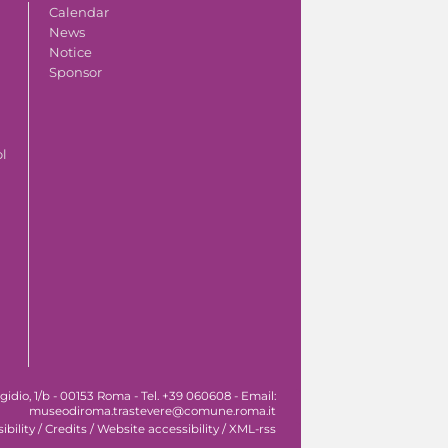
Calendar
News
Notice
Sponsor
ol
idio, 1/b - 00153 Roma - Tel. +39 060608 - Email:
museodiroma.trastevere@comune.roma.it
ibility
/
Credits
/
Website accessibility
/
XML-rss