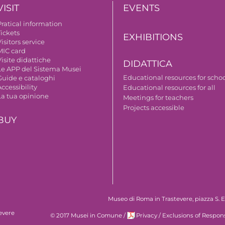
VISIT
EVENTS
Pratical information
Tickets
EXHIBITIONS
isitors service
MIC card
isite didattiche
DIDATTICA
Le APP del Sistema Musei
Educational resources for scho
Guide e cataloghi
ccessibility
Educational resources for all
La tua opinione
Meetings for teachers
Projects accessible
BUY
Museo di Roma in Trastevere, piazza S. Eg
evere
© 2017 Musei in Comune
/
Privacy
/
Exclusions of Respons