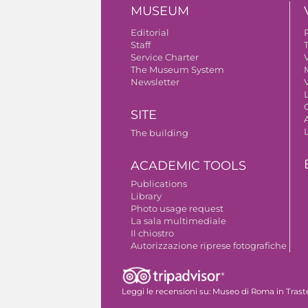
MUSEUM
Editorial
Staff
Service Charter
V
The Museum System
Newsletter
V
SITE
A
The building
ACADEMIC TOOLS
Publications
Library
Photo usage request
La sala multimediale
Il chiostro
Autorizzazione riprese fotografiche
Leggi le recensioni su:
Museo di Roma in Trast