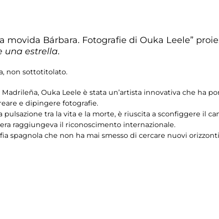
a movida Bárbara. Fotografie di Ouka Leele” proi
e una estrella
.
, non sottotitolato.
Madrileña, Ouka Leele è stata un’artista innovativa che ha por
reare e dipingere fotografie.
pulsazione tra la vita e la morte, è riuscita a sconfiggere il can
riera raggiungeva il riconoscimento internazionale.
afia spagnola che non ha mai smesso di cercare nuovi orizzonti a