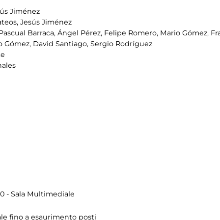
sús Jiménez
teos, Jesús Jiménez
Pascual Barraca, Ángel Pérez, Felipe Romero, Mario Gómez, Franc
o Gómez, David Santiago, Sergio Rodríguez
te
nales
0 - Sala Multimediale
ale fino a esaurimento posti