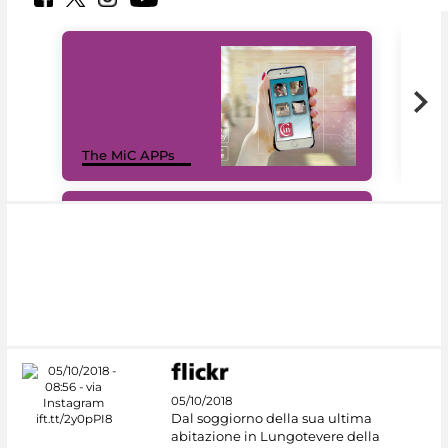
MiC
The MiC APPs
net
#DiscoverMiC
05/10/2018
Dal soggiorno della sua ultima
abitazione in Lungotevere della