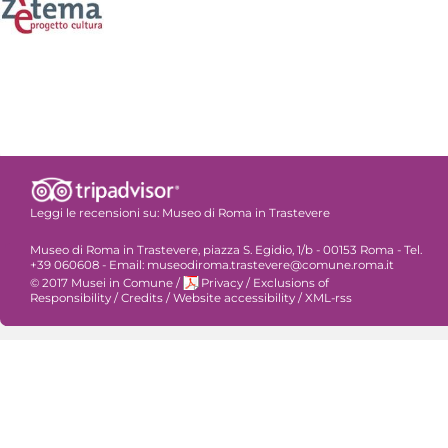
Leggi le recensioni su:
Museo di Roma in Trastevere
Museo di Roma in Trastevere, piazza S. Egidio, 1/b - 00153 Roma - Tel.
+39 060608 - Email: museodiroma.trastevere@comune.roma.it
© 2017 Musei in Comune
/
Privacy
/
Exclusions of
Responsibility
/
Credits
/
Website accessibility
/
XML-rss