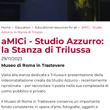
Home
>
Education
>
Educational resources for all
>
aMICi - Studio
You are here
Azzurro: la Stanza di Trilussa
aMICi - Studio Azzurro:
la Stanza di Trilussa
29/11/2023
Museo di Roma in Trastevere
Visita alla stanza dedicata a Trilussa e presentazione della
videoinstallazione creata da Studio Azzurro - recentemente
ripristinata - per raccontare il poeta nella sua complessità di
uomo pubblico e privato.
Il Museo di Roma in Trastevere conserva un importante
fondo consistente in opere d’arte, fotografie, oggetti e