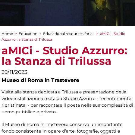
Home
>
Education
>
Educational resources for all
>
aMICi - Studio
You are here
Azzurro: la Stanza di Trilussa
aMICi - Studio Azzurro:
la Stanza di Trilussa
29/11/2023
Museo di Roma in Trastevere
Visita alla stanza dedicata a Trilussa e presentazione della
videoinstallazione creata da Studio Azzurro - recentemente
ripristinata - per raccontare il poeta nella sua complessità di
uomo pubblico e privato.
Il Museo di Roma in Trastevere conserva un importante
fondo consistente in opere d’arte, fotografie, oggetti e