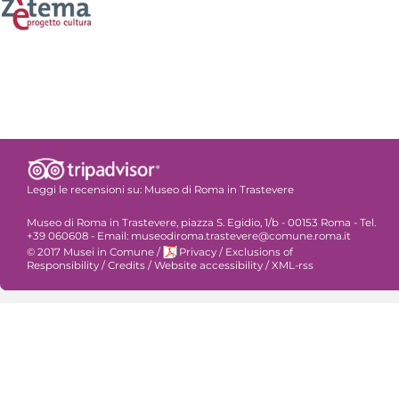
Leggi le recensioni su:
Museo di Roma in Trastevere
Museo di Roma in Trastevere, piazza S. Egidio, 1/b - 00153 Roma - Tel.
+39 060608 - Email: museodiroma.trastevere@comune.roma.it
© 2017 Musei in Comune
/
Privacy
/
Exclusions of
Responsibility
/
Credits
/
Website accessibility
/
XML-rss