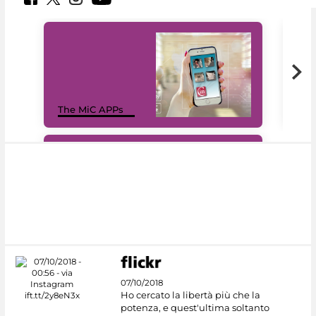
MiC
The MiC APPs
net
#DiscoverMiC
07/10/2018
Ho cercato la libertà più che la
potenza, e quest'ultima soltanto