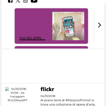
MiC
The MiC APPs
net
#DiscoverMiC
04/10/2018
Al piano terra di #PalazzoPrimoli si
trova una collezione di opere d’arte,