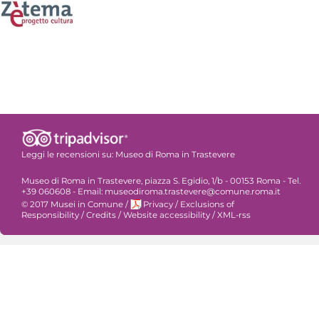
Leggi le recensioni su:
Museo di Roma in Trastevere
Museo di Roma in Trastevere, piazza S. Egidio, 1/b - 00153 Roma - Tel.
+39 060608 - Email: museodiroma.trastevere@comune.roma.it
© 2017 Musei in Comune
/
Privacy
/
Exclusions of
Responsibility
/
Credits
/
Website accessibility
/
XML-rss