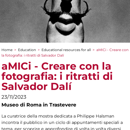
Home
>
Education
>
Educational resources for all
>
aMICi - Creare con
You are here
la fotografia: i ritratti di Salvador Dalí
aMICi - Creare con la
fotografia: i ritratti di
Salvador Dalí
23/11/2023
Museo di Roma in Trastevere
La curatrice della mostra dedicata a Philippe Halsman
incontra il pubblico in un ciclo di appuntamenti speciali a
tema, per scoprire e approfondire di volta in volta diversi