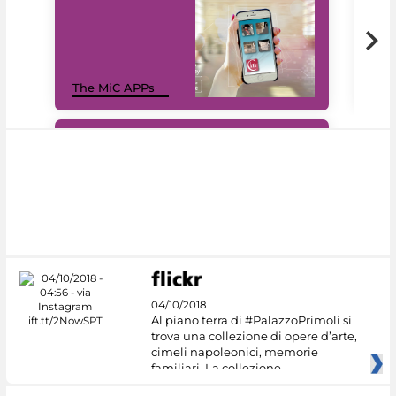
MiC
The MiC APPs
net
#DiscoverMiC
04/10/2018
Al piano terra di #PalazzoPrimoli si
trova una collezione di opere d’arte,
cimeli napoleonici, memorie
familiari. La collezione