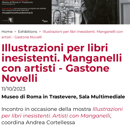
Home
>
Exhibitions
>
Illustrazioni per libri inesistenti. Manganelli con
You are here
artisti - Gastone Novelli
Illustrazioni per libri
inesistenti. Manganelli
con artisti - Gastone
Novelli
11/10/2023
Museo di Roma in Trastevere,
Sala Multimediale
Incontro in occasione della mostra
Illustrazioni
per libri inesistenti. Artisti con Manganelli
,
coordina Andrea Cortellessa