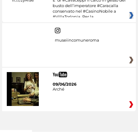
E' di #Cavaceppi il calco in gesso del
busto dell’imperatore #Caracalla
conservato nel #CasinoNobile a
#VillaTorlonia. Per la
museiincomuneroma
09/06/2026
Arché