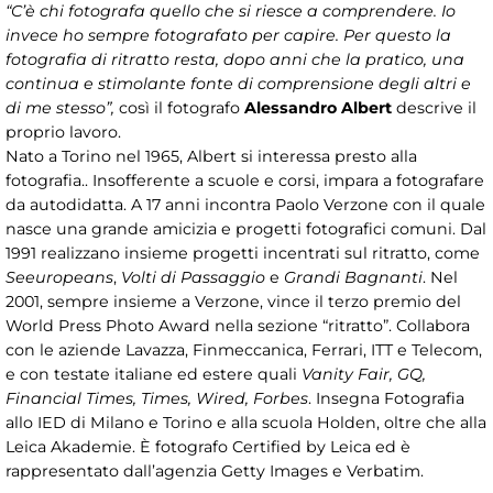
“C’è chi fotografa quello che si riesce a comprendere. Io
invece ho sempre fotografato per capire. Per questo la
fotografia di ritratto resta, dopo anni che la pratico, una
continua e stimolante fonte di comprensione degli altri e
di me stesso”,
così il fotografo
Alessandro Albert
descrive il
proprio lavoro.
Nato a Torino nel 1965, Albert si interessa presto alla
fotografia.. Insofferente a scuole e corsi, impara a fotografare
da autodidatta. A 17 anni incontra Paolo Verzone con il quale
nasce una grande amicizia e progetti fotografici comuni. Dal
1991 realizzano insieme progetti incentrati sul ritratto, come
Seeuropeans
,
Volti di Passaggio
e
Grandi Bagnanti
. Nel
2001, sempre insieme a Verzone, vince il terzo premio del
World Press Photo Award nella sezione “ritratto”. Collabora
con le aziende Lavazza, Finmeccanica, Ferrari, ITT e Telecom,
e con testate italiane ed estere quali
Vanity Fair, GQ,
Financial Times, Times, Wired, Forbes
. Insegna Fotografia
allo IED di Milano e Torino e alla scuola Holden, oltre che alla
Leica Akademie. È fotografo Certified by Leica ed è
rappresentato dall’agenzia Getty Images e Verbatim.