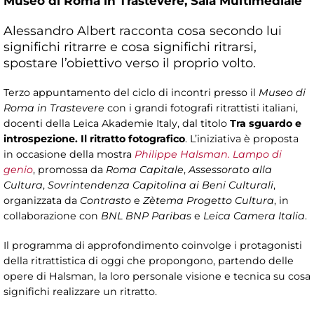
Museo di Roma in Trastevere,
Sala Multimediale
Alessandro Albert racconta cosa secondo lui
significhi ritrarre e cosa significhi ritrarsi,
spostare l’obiettivo verso il proprio volto.
Terzo appuntamento del ciclo di incontri presso il
Museo di
Roma in Trastevere
con i grandi fotografi ritrattisti italiani,
docenti della Leica Akademie Italy, dal titolo
Tra sguardo e
introspezione. Il ritratto fotografico
. L’iniziativa è proposta
in occasione della mostra
Philippe Halsman. Lampo di
genio
, promossa da
Roma Capitale
,
Assessorato alla
Cultura
,
Sovrintendenza Capitolina ai Beni Culturali
,
organizzata da
Contrasto
e
Zètema Progetto Cultura
, in
collaborazione con
BNL BNP Paribas
e
Leica Camera Italia
.
Il programma di approfondimento coinvolge i protagonisti
della ritrattistica di oggi che propongono, partendo delle
opere di Halsman, la loro personale visione e tecnica su cosa
significhi realizzare un ritratto.