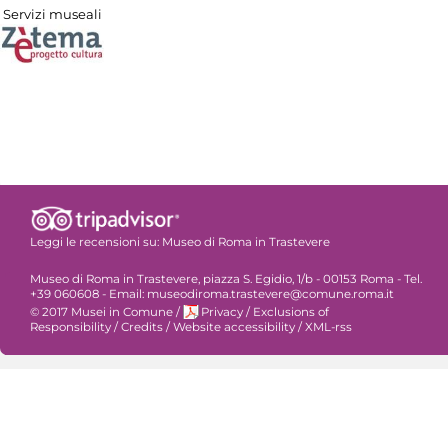
Servizi museali
Leggi le recensioni su:
Museo di Roma in Trastevere
Museo di Roma in Trastevere, piazza S. Egidio, 1/b - 00153 Roma - Tel.
+39 060608 - Email: museodiroma.trastevere@comune.roma.it
© 2017 Musei in Comune
/
Privacy
/
Exclusions of
Responsibility
/
Credits
/
Website accessibility
/
XML-rss